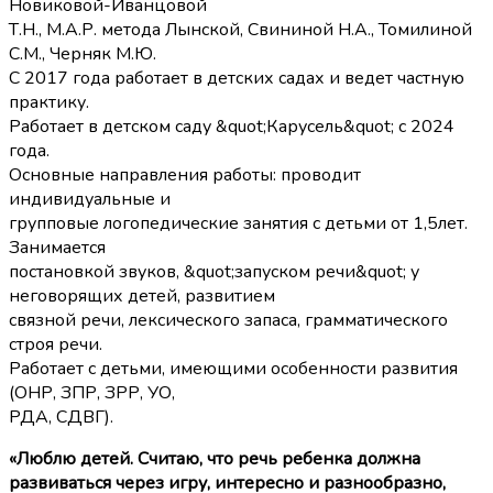
Новиковой-Иванцовой
Т.Н., М.А.Р. метода Лынской, Свининой Н.А., Томилиной
С.М., Черняк М.Ю.
С 2017 года работает в детских садах и ведет частную
практику.
Работает в детском саду &quot;Карусель&quot; с 2024
года.
Основные направления работы: проводит
индивидуальные и
групповые логопедические занятия с детьми от 1,5лет.
Занимается
постановкой звуков, &quot;запуском речи&quot; у
неговорящих детей, развитием
связной речи, лексического запаса, грамматического
строя речи.
Работает с детьми, имеющими особенности развития
(ОНР, ЗПР, ЗРР, УО,
РДА, СДВГ).
«Люблю детей. Считаю, что речь ребенка должна
развиваться через игру, интересно и разнообразно,