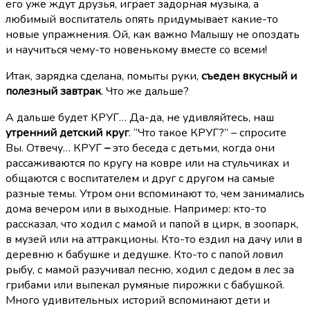
его уже ждут друзья, играет задорная музыка, а
любимый воспитатель опять придумывает какие-то
новые упражнения. Ой, как важно Малышу не опоздать
и научиться чему-то новенькому вместе со всеми!
Итак, зарядка сделана, помыты руки,
съеден вкусный и
полезный завтрак
. Что же дальше?
А дальше будет КРУГ… Да-да, не удивляйтесь, наш
утренний детский круг
. “Что такое КРУГ?” – спросите
Вы. Отвечу… КРУГ
–
это беседа с детьми, когда они
рассаживаются по кругу на ковре или на стульчиках и
общаются с воспитателем и друг с другом на самые
разные темы. Утром они вспоминают то, чем занимались
дома вечером или в выходные. Например: кто-то
рассказал, что ходил с мамой и папой в цирк, в зоопарк,
в музей или на аттракционы. Кто-то ездил на дачу или в
деревню к бабушке и дедушке. Кто-то с папой ловил
рыбу, с мамой разучивал песню, ходил с дедом в лес за
грибами или выпекал румяные пирожки с бабушкой.
Много удивительных историй вспоминают дети и