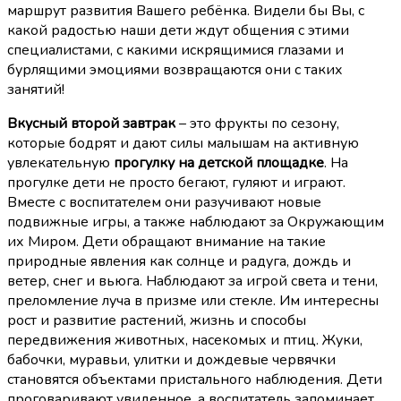
маршрут развития Вашего ребёнка. Видели бы Вы, с
какой радостью наши дети ждут общения с этими
специалистами, с какими искрящимися глазами и
бурлящими эмоциями возвращаются они с таких
занятий!
Вкусный второй завтрак
– это фрукты по сезону,
которые бодрят и дают силы малышам на активную
увлекательную
прогулку на детской площадке
. На
прогулке дети не просто бегают, гуляют и играют.
Вместе с воспитателем они разучивают новые
подвижные игры, а также наблюдают за Окружающим
их Миром. Дети обращают внимание на такие
природные явления как солнце и радуга, дождь и
ветер, снег и вьюга. Наблюдают за игрой света и тени,
преломление луча в призме или стекле. Им интересны
рост и развитие растений, жизнь и способы
передвижения животных, насекомых и птиц. Жуки,
бабочки, муравьи, улитки и дождевые червячки
становятся объектами пристального наблюдения. Дети
проговаривают увиденное, а воспитатель запоминает,