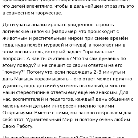
что детей впечатлило, чтобы в дальнейшем отразить это
в совместном творчестве.
Дети учатся анализировать увиденное, строить
логические цепочки (например: что происходит с
животным и растительным миром при смене времён
года, куда ползёт муравей и откуда), а помогает им в
этом воспитатель, который задаёт “правильные
вопросы”: А как ты считаешь? Что ты сам думаешь по
этому поводу? и не спешит со своим ответом на его
“почему?” Потому что, если подождать 2-3 минуты и
дать Малышу поразмышлять – его ответ может приятно
удивить, ведь детский ум очень пытливый, и многие
наши стереотипные ответы ему ещё не знакомы. Для
нас, воспитателей и педагогов, каждый день общения с
маленькими детьми интересен именно такими
Открытиями. Вместе с ними, мы заново открываем для
себя этот Удивительный Мир, и поэтому очень любим
Свою Работу.
Но давайте вернёмся в Детский Сад ”Карусель”, где